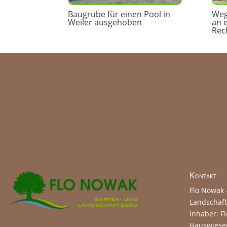
Baugrube für einen Pool in
Weg
Weiler ausgehoben
an 
Rec
Kontakt
Flo Nowak 
Landschaf
Inhaber: F
Hauswiese