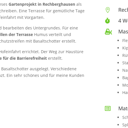
ieses
Gartenprojekt in Rechberghausen
als
Rec

hreiben. Eine Terrasse für gemütliche Tage
einfahrt mit Vorgarten.
4 W

 bearbeiten des Untergrundes. Für eine
Mas

ellen der Terrasse
Humus verteilt und
Fle
utzstreifen mit Basaltschotter erstellt.
Ki
ofeinfahrt errichtet. Der Weg zur Haustüre
Rü
für die Barrierefreiheit
erstellt.
St
 Basaltschotter ausgelegt. Verschiedene
Na
zt. Ein sehr schönes und für meine Kunden
Ba
Mo
Ha
Mate

Sc
Spl