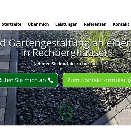
Startseite
Über mich
Leistungen
Referenzen
Kontakt
d Gartengestaltung an ein
in Rechberghausen
Nehmen Sie kontakt zu mir auf:
Rufen Sie mich an
Zum Kontaktformular
;