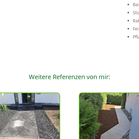
Ba
St
Ra
Fe
Pfl
Weitere Referenzen von mir: