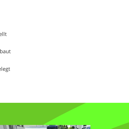
llt
ebaut
elegt