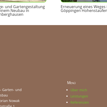
e- und Gartengestaltung
Erneuerung eines Weges 
einem Neubau in
Göppingen Hohenstaufe
hberghausen
Menü
– Garten- und
Über mich
tsbau
Leistungen
lorian Nowak
Referenzen
nstraße 1