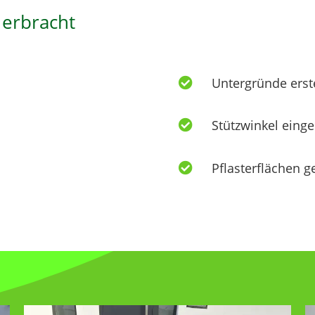
 erbracht
Untergründe erste

Stützwinkel eing

Pflasterflächen g
