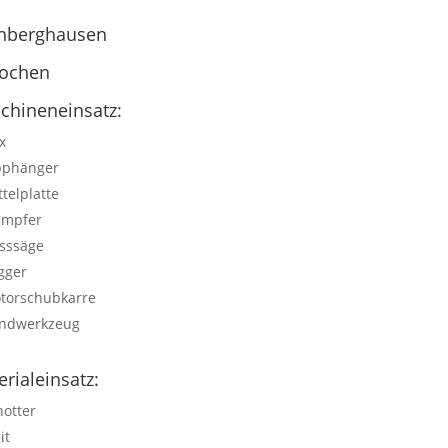
hberghausen
ochen
chineneinsatz:
x
pphänger
ttelplatte
ampfer
sssäge
gger
torschubkarre
ndwerkzeug
rialeinsatz:
hotter
it