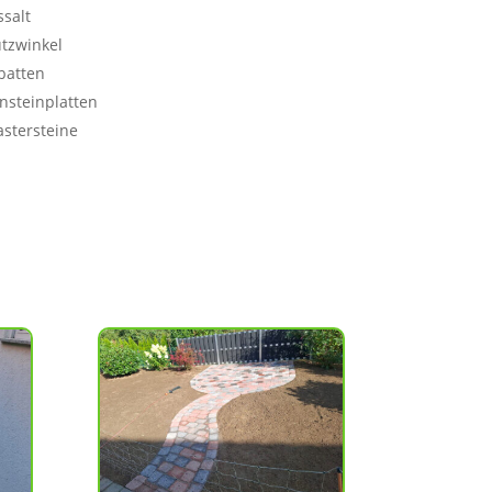
ssalt
ützwinkel
batten
insteinplatten
astersteine