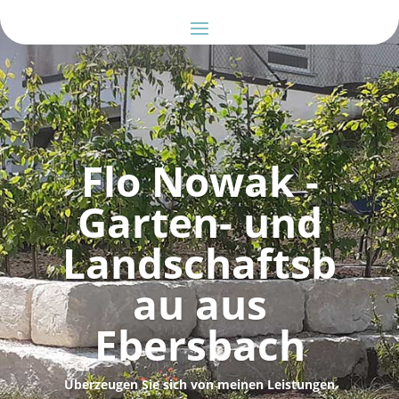
Flo Nowak -
Garten- und
Landschaftsb
au aus
Ebersbach
Überzeugen Sie sich von meinen Leistungen