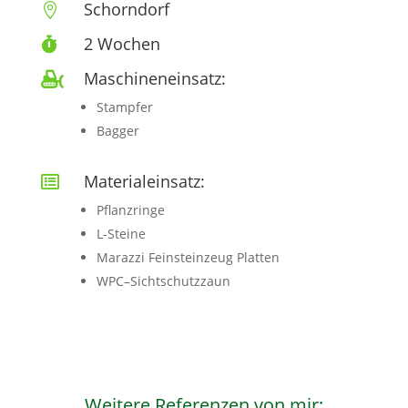
Schorndorf

2 Wochen

Maschineneinsatz:

Stampfer
Bagger
Materialeinsatz:

Pflanzringe
L-Steine
Marazzi Feinsteinzeug Platten
WPC
–
Sichtschutzzaun
Weitere Referenzen von mir: